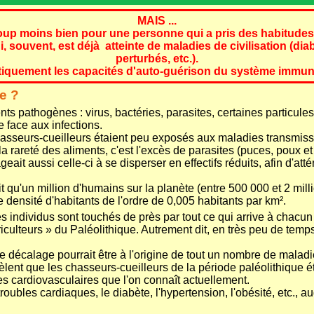
MAIS ...
 moins bien pour une personne qui a pris des habitudes d
 souvent, est déjà atteinte de maladies de civilisation (diab
perturbés, etc.).
stiquement les capacités d'auto-guérison du système immuni
e ?
s pathogènes : virus, bactéries, parasites, certaines particule
 face aux infections.
hasseurs-cueilleurs étaient peu exposés aux maladies transmissi
ue la rareté des aliments, c'est l'excès de parasites (puces, poux 
 aussi celle-ci à se disperser en effectifs réduits, afin d'attén
 qu'un million d'humains sur la planète (entre 500 000 et 2 milli
 densité d'habitants de l'ordre de 0,005 habitants par km².
s les individus sont touchés de près par tout ce qui arrive à cha
ulteurs » du Paléolithique. Autrement dit, en très peu de temps
e décalage pourrait être à l'origine de tout un nombre de maladi
èlent que les chasseurs-cueilleurs de la période paléolithique 
es cardiovasculaires que l'on connaît actuellement.
oubles cardiaques, le diabète, l'hypertension, l'obésité, etc.,