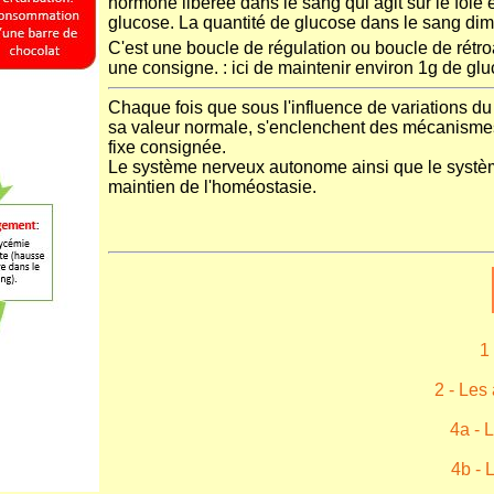
hormone libérée dans le sang qui agit sur le foie 
glucose. La quantité de glucose dans le sang dimin
C'est une boucle de régulation ou boucle de rétroa
une consigne. : ici de maintenir environ 1g de glu
Chaque fois que sous l'influence de variations du 
sa valeur normale, s'enclenchent des mécanismes 
fixe consignée.
Le système nerveux autonome ainsi que le systèm
maintien de l'homéostasie.
1
2 - Les
4a - 
4b - 