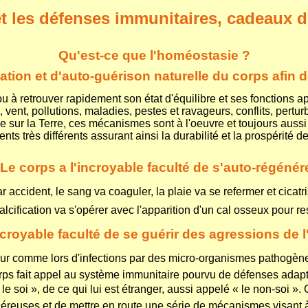
t les défenses immunitaires, cadeaux 
Qu'est-ce que l'homéostasie ?
ation et d'auto-guérison naturelle du corps afin 
u à retrouver rapidement son état d'équilibre et ses fonctions 
e, vent, pollutions, maladies, pestes et ravageurs, conflits, perturb
e sur la Terre, ces mécanismes sont à l'oeuvre et toujours aussi
ts très différents assurant ainsi la durabilité et la prospérité d
 Le corps a l'incroyable faculté de s'auto-régénére
ccident, le sang va coaguler, la plaie va se refermer et cicatriser
alcification va s'opérer avec l'apparition d'un cal osseux pour rest
ncroyable faculté de se guérir des agressions de l
ur comme lors d'infections par des micro-organismes pathogènes
ps fait appel au système immunitaire pourvu de défenses adap
 « le soi », de ce qui lui est étranger, aussi appelé « le non-soi 
éreuses et de mettre en route une série de mécanismes visant à