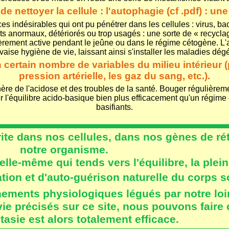
e nettoyer la cellule : l'
autophagie (cf .pdf)
: une
ces indésirables qui ont pu pénétrer dans les cellules : virus, ba
ts anormaux, détériorés ou trop usagés : une sorte de « recycla
èrement active pendant le jeûne ou dans le régime cétogène. L'a
aise hygiène de vie, laissant ainsi s'installer les maladies dég
 certain nombre de variables du milieu intérieur (pa
pression artérielle, les gaz du sang, etc.).
e de l'acidose et des troubles de la santé. Bouger régulièremen
l'équilibre acido-basique bien plus efficacement qu'un régime ex
basifiants.
ite dans nos cellules, dans nos gènes de réta
notre organisme.
elle-même qui tends vers l'équilibre, la plein
ion et d'auto-guérison naturelle du corps s
nements physiologiques légués par notre loi
ie précisés sur ce site, nous pouvons faire c
asie est alors totalement efficace.