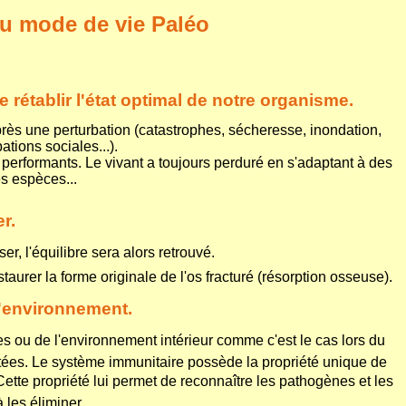
du mode de vie Paléo
de rétablir l'état optimal de notre organisme.
après une perturbation (catastrophes, sécheresse, inondation,
ations sociales...).
 performants. Le vivant a toujours perduré en s'adaptant à des
es espèces...
r.
, l'équilibre sera alors retrouvé.
aurer la forme originale de l'os fracturé (résorption osseuse).
'environnement.
 ou de l'environnement intérieur comme c'est le cas lors du
tées. Le système immunitaire possède la propriété unique de
». Cette propriété lui permet de reconnaître les pathogènes et les
 les éliminer.