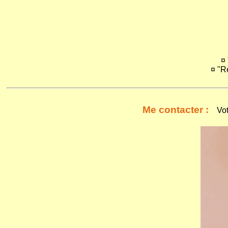
¤
¤ "R
Me contacter :
Votre