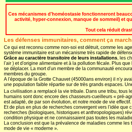
Ces mécanismes d'homéostasie fonctionneront beaucoup
activité, hyper-connexion, manque de sommeil) et qui,
Tout cela réduit dra
Les défenses immunitaires, comment ça march
Ce qui est reconnu comme non-soi est détruit, comme les agent
système immunitaire est un mécanisme très rapide de défense
Grâce au caractère transitoire de leurs installations
, les c
l'air ) et d'origine alimentaire et à la pollution fécale. Plus q
se déplacer. La mort d'un membre de la communauté encourageait
membres du groupe.
A l'époque de la Grotte Chauvet (45000ans environ) il n'y avait
une population faible répartie sur de très grands espaces. Une
La civilisation a remplacé la vie tribale. Dans une tribu, tou
humains sont donc encore des chasseurs-cueilleurs « pré-agric
est adapté, de par son évolution, et notre mode de vie effectif.
Et de plus en plus de recherches convergent vers l'idée que c
recherches (biologiques, historiques et anthropologiques) rév
condition physique et ne connaissaient pas toutes les maladi
La conclusion est que la prévalence de maladies comme les tr
mode de vie « moderne ».